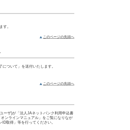
ます。
このページの先頭へ
付
完了について」を送付いたします。
このページの先頭へ
ユーザ)が「法人JAネットバンク利用申込書
、「オンラインマニュアル」をご覧になりなが
ンID取得」等を行ってください。