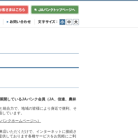
小
中
大
展開しているJAバンク会員（JA、信連、農林
クと統合力で、地域の皆様により身近で便利、そ
指しています。
Aバンクホームページへ）
ご来店いただくだけで、インターネットに接続さ
ご提供しております各種サービスをお気軽にご利