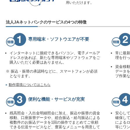
用いただけます。
法人JAネットバンクのサービスの4つの特徴
専用端末・ソフトウエアが不要
インターネットに接続できるパソコン、電子メールア
常に最
ドレスがあれば、新たな専用端末やソフトウェアをご
理を行
購入いただく必要はありません。
資金移
※ 振込・振替の承認時などに、スマートフォンが必須
データを
となります。
プ作業
動作環境についてはこちら
便利な機能・サービスが充実
残高照会・入出金明細照会に加え、振込や振替の資金
安心し
移動、口座振替データや、総合振込・給与振込による
確保し
複数件のお振込データを1回の操作でまとめてご依頼
によるロ
できる伝送サービスなど、豊富なメニューを用意して
等にワン