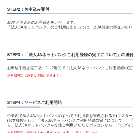
STEP2：お申込み受付
JAでお申込みのお手続きをいたします。
「法人JAネットバンク」のご利用にあたっては、当JA所定の審査があり
STEP3：「法人JAネットバンクご利用登録の完了について」の送
お申込手続き完了後、1～2週間で「法人JAネットバンクご利用登録の
※初期設定に必要な情報が届きます。
STEP4：サービスご利用開始
企業内で法人JAネットバンクのすべての利用者を管理される方(マスター
(お客様控え)」、「法人JAネットバンクご利用登録の完了について」
ら、法人JAネットバンクを今後ご利用いただくパソコンから、「ログイ
※初期設定の詳細は「
オンラインマニュアル
」等をご覧ください。