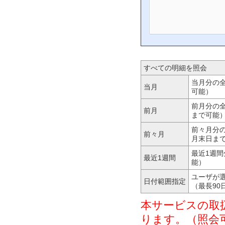
すべての明細を照会
当月分の
当月
可能）
前月分の
前月
まで可能
前々月分
前々月
月末日ま
最近1週
最近1週間
能）
ユーザが
日付範囲指定
（最長90
本サービスの取
ります。（照会