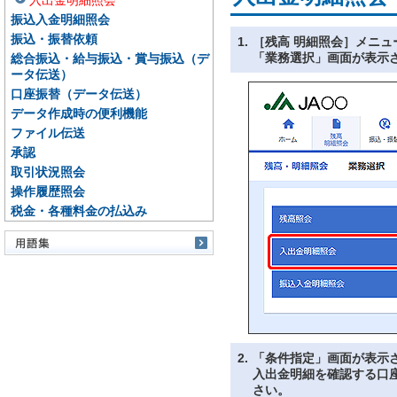
入出金明細照会
振込入金明細照会
振込・振替依頼
1.
［残高 明細照会］メニ
「業務選択」画面が表示
総合振込・給与振込・賞与振込（デ
ータ伝送）
口座振替（データ伝送）
データ作成時の便利機能
ファイル伝送
承認
取引状況照会
操作履歴照会
税金・各種料金の払込み
2.
「条件指定」画面が表示
入出金明細を確認する口
さい。