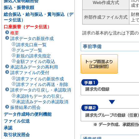
振込入金明細照会
Web作成方式
成
振込・振替依頼
総合振込・給与振込・賞与振込（デ
財
外部作成ファイル方式
ータ伝送）
上
口座振替（データ伝送）
概要
請求の基本的な流れは下図の
請求データの新規作成
請求先口座一覧
事前準備
グループ一覧
新規の請求先指定
金額ファイルの取込
承認済みデータの再利用
請求ファイルの受付
請求ファイルの新規作成
請求ファイルの再送・削除
請求データの引戻し・承認取消
承認待ちデータの引戻し
承認済みデータの承認取消
振替結果の照会
データ作成時の便利機能
ファイル伝送
承認
取引状況照会