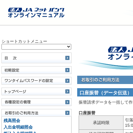
ショートカットメニュー
口座振替（データ伝送）
振替請求データを一括して作
口座振替
引落
残高照会
承認時限
15
入出金明細照会