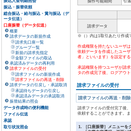
振込入金明細照会
操作可能期間
引落
振込・振替依頼
総合振込・給与振込・賞与振込（デ
ータ伝送）
口座振替（データ伝送）
請求データ
概要
※（）内は1取引あたり作成
請求データの新規作成
請求先口座一覧
作成権限を持たないユーザは
グループ一覧
依頼データを作成したユーザ
新規の請求先指定
者」といいます）を設定する
金額ファイルの取込
承認済みデータの再利用
承認権限を持つユーザが請求
請求ファイルの受付
タの作成完了後、ログアウト
請求ファイルの新規作成
請求ファイルの再送・削除
請求データの引戻し・承認取消
請求ファイルの受付
承認待ちデータの引戻し
承認済みデータの承認取消
請求ファイルの再送・削除
振替結果の照会
データ作成時の便利機能
請求ファイルの受付完了後、
依頼することができます。ま
ファイル伝送
承認
1.
［口座振替］メニューを
取引状況照会