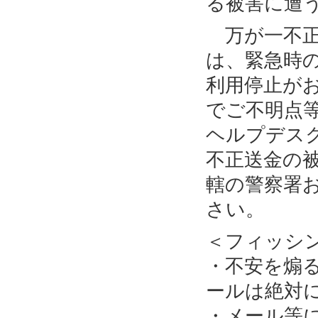
る被害に遭
万が一不正
は、緊急時
利用停止が
でご不明点
ヘルプデス
不正送金の
轄の警察署
さい。
＜フィッシ
・不安を煽
ールは絶対
・メール等