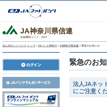
JA神奈川県信連
金融機関コード：3014
法人JAネットバンク トップ
>
JAバンク神奈川
>
JA神奈川県信連
> 緊急のお知らせ
緊急のお知
法人JAネ
にご注意く