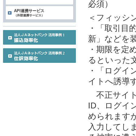
必須）
API連携サービス
＜フィッシ
（外部連携サービス）
・「取引目
新」などを
・期限を定
るといった
・「ログイ
イトへ誘導
不正サイト
ID、ログ
められます
入力してし