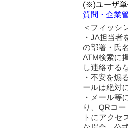
(※)ユーザ
質問・企業管
＜フィッシ
・JA担当
の部署・氏名
ATM検索に
し連絡する
・不安を煽
ールは絶対
・メール等
り、QRコ
トにアクセ
な場合、公