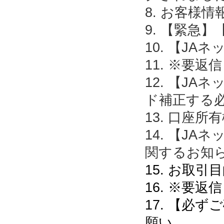
8. お客様
9. 【緊急
10. 【J
11. ※要
12. 【J
ド補正する
13. 口座
14. 【J
関するお知
15. お取
16. ※要
17. 【必
願い