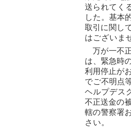
送られてく
した。基本
取引に関し
はございま
万が一不正
は、緊急時
利用停止が
でご不明点
ヘルプデス
不正送金の
轄の警察署
さい。