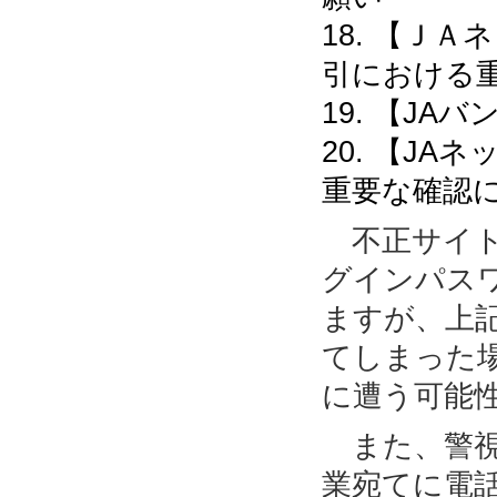
18. 【Ｊ
引における
19. 【J
20. 【J
重要な確認
不正サイト
グインパス
ますが、上
てしまった
に遭う可能
また、警視
業宛てに電