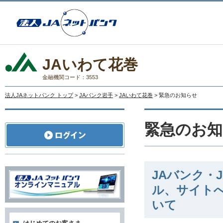
JAいわて花巻
金融機関コード：3553
法人JAネットバンク トップ
>
JAバンク岩手
>
JAいわて花巻
> 緊急のお知らせ
緊急のお知
JAバンク・
ル、サイト
いて