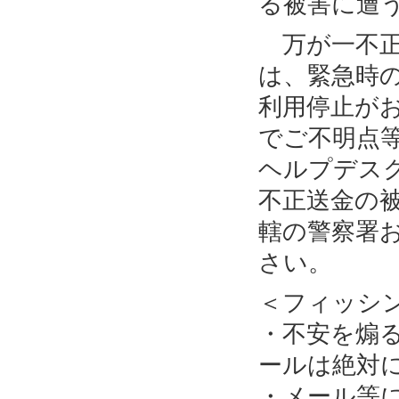
る被害に遭
万が一不正
は、緊急時
利用停止が
でご不明点
ヘルプデス
不正送金の
轄の警察署
さい。
＜フィッシ
・不安を煽
ールは絶対
・メール等