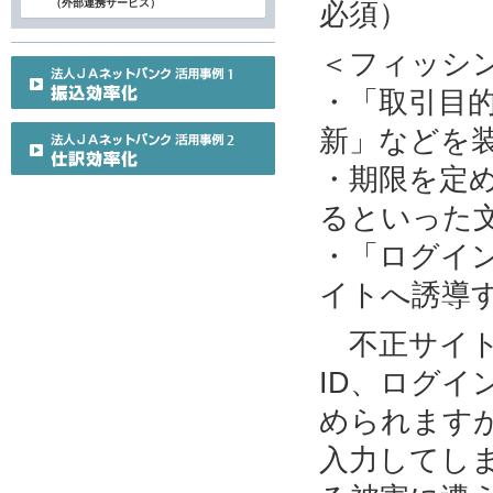
（外部連携サービス）
必須）
＜フィッシ
・「取引目
新」などを
・期限を定
るといった
・「ログイ
イトへ誘導
不正サイト
ID、ログ
められます
入力してし