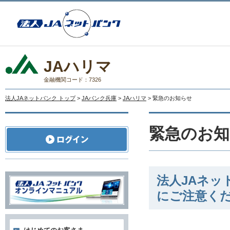
JAハリマ
金融機関コード：7326
法人JAネットバンク トップ
>
JAバンク兵庫
>
JAハリマ
> 緊急のお知らせ
緊急のお知
法人JAネ
にご注意く