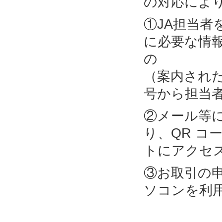
の対応によ
①JA担当
に必要な情
の 部
（案内され
号から担当
②メール等
り、QR コ
トにアクセ
③お取引の
ソコンを利