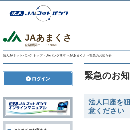
JAあまくさ
金融機関コード：9070
法人JAネットバンク トップ
>
JAバンク熊本
>
JAあまくさ
> 緊急のお知らせ
緊急のお知
法人口座を
意ください