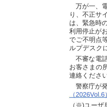
万が一、電
り、不正サ
は、緊急時
利用停止が
でご不明点
ルプデスク
不審な電話
お客さまの
連絡くださ
警察庁が発
（2026Vol.
（※)ユー