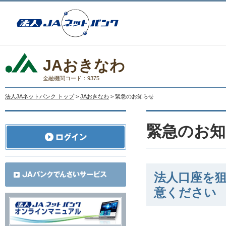
JAおきなわ
金融機関コード：9375
法人JAネットバンク トップ
>
JAおきなわ
> 緊急のお知らせ
緊急のお知
法人口座を
意ください