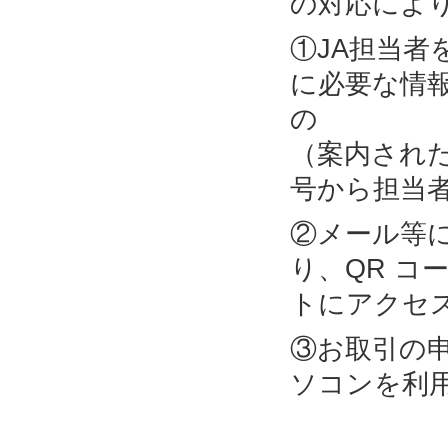
の対応によ
①JA担当
に必要な情
の 部
（案内され
号から担当
②メール等
り、QR コ
トにアクセ
③お取引の
ソコンを利