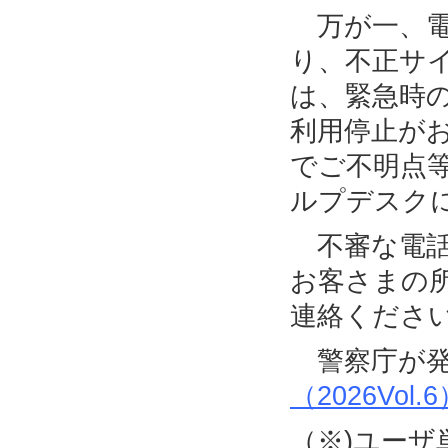
万が一、電
り、不正サ
は、緊急時
利用停止が
でご不明点
ルプデスク
不審な電話
お客さまの
連絡くださ
警察庁が発
（2026Vol.
（※)ユー