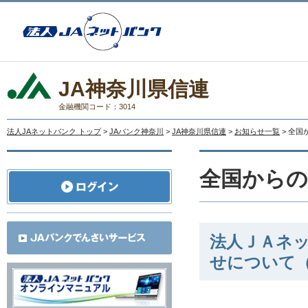
JA神奈川県信連
金融機関コード：3014
法人JAネットバンク トップ
>
JAバンク神奈川
>
JA神奈川県信連
>
お知らせ一覧
> 全
全国から
法人ＪＡネ
せについて