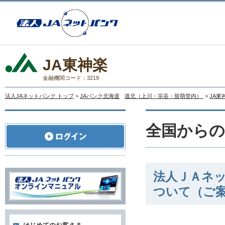
JA東神楽
金融機関コード：3219
法人JAネットバンク トップ
>
JAバンク北海道
道北（上川・宗谷・留萌管内）
>
JA東
全国から
法人ＪＡネッ
ついて（ご