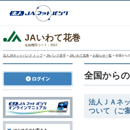
JAいわて花巻
金融機関コード：3553
法人JAネットバンク トップ
>
JAバンク岩手
>
JAいわて花巻
>
お知らせ一覧
> 全国か
全国から
法人ＪＡネッ
ついて（ご