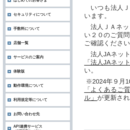
はじめてのお客さま
いつも法人Ｊ
います。
セキュリティについて
法人ＪＡネッ
手数料について
い２０のご質
ご確認くださ
店舗一覧
法人JAネッ
サービスのご案内
「法人JAネッ
い。
体験版
※2024年９月1
動作環境について
「よくあるご質
ル」
が更新さ
利用規定等について
お問い合わせ先
API連携サービス