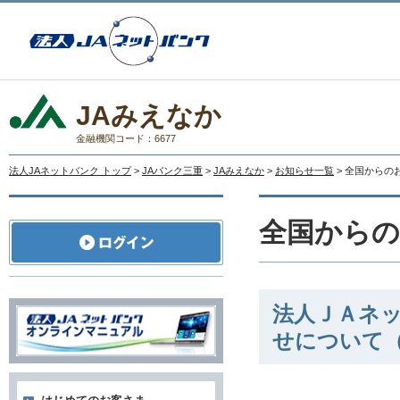
JAみえなか
金融機関コード：6677
法人JAネットバンク トップ
>
JAバンク三重
>
JAみえなか
>
お知らせ一覧
> 全国からの
全国から
法人ＪＡネ
せについて