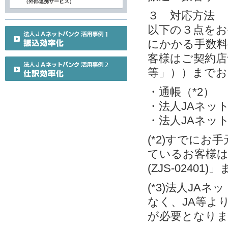
（外部連携サービス）
３ 対応方法
以下の３点をお
にかかる手数料
客様はご契約店
等」））までお
・通帳（*2）
・法人JAネット
・法人JAネット
(*2)すでに
ているお客様
(ZJS-0240
(*3)法人J
なく、JA等よ
が必要となり