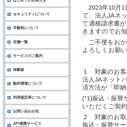
はじめてのお客さま
2023年10
て、法人JAネ
セキュリティについて
て適格請求書
手数料について
きますのでお
ご不便をおか
店舗一覧
よろしくお願
サービスのご案内
体験版
１ 対象のお客
法人JAネット
動作環境について
済方法が「即納方
(*1)振込・
利用規定等について
いただくご契
お問い合わせ先
２ 対象のお取
振込・振替サー
API連携サービス