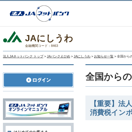
JAにしうわ
金融機関コード：8463
法人JAネットバンク トップ
>
JAバンクえひめ
>
JAにしうわ
>
お知らせ一覧
> 全国か
全国から
【重要】法人
消費税イン