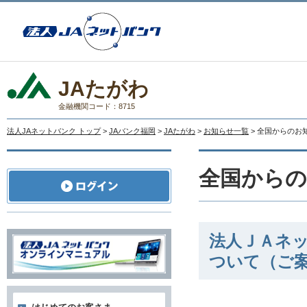
JAたがわ
金融機関コード：8715
法人JAネットバンク トップ
>
JAバンク福岡
>
JAたがわ
>
お知らせ一覧
> 全国からのお
全国から
法人ＪＡネッ
ついて（ご