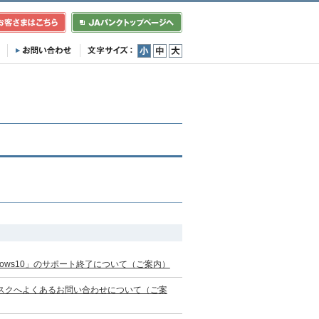
小
中
大
ows10」のサポート終了について（ご案内）
スクへよくあるお問い合わせについて（ご案