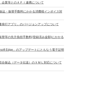
）企業等とのＡＰＩ連携について
の振込・振替手数料にかかる消費税インボイス対
書発行アプリ」のバージョンアップについて
替等の先方負担手数料(登録済み金額)にかかる
oft Edge」のアップデートにともなう電子証明
総合振込（データ伝送）のＸＭＬ対応について