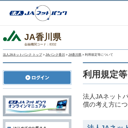
JA香川県
金融機関コード：8332
法人JAネットバンク トップ
>
JAバンク香川
>
JA香川県
> 利用規定等について
利用規定等
法人JAネット
償の考え方に