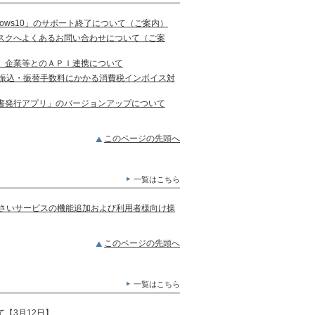
ows10」のサポート終了について（ご案内）
スクへよくあるお問い合わせについて（ご案
）企業等とのＡＰＩ連携について
の振込・振替手数料にかかる消費税インボイス対
書発行アプリ」のバージョンアップについて
このページの先頭へ
一覧はこちら
んさいサービスの機能追加および利用者様向け操
このページの先頭へ
一覧はこちら
【3月12日】