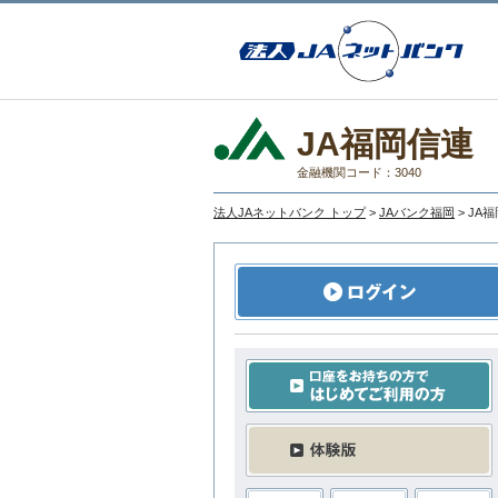
JA福岡信連
金融機関コード：3040
法人JAネットバンク トップ
>
JAバンク福岡
> JA