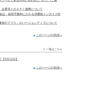
スクへよくあるお問い合わせについて（ご案
）企業等とのＡＰＩ連携について
の振込・振替手数料にかかる消費税インボイス対
書発行アプリ」のバージョンアップについて
このページの先頭へ
一覧はこちら
【3月12日】
このページの先頭へ