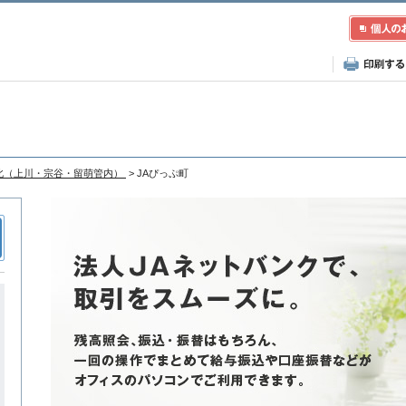
北（上川・宗谷・留萌管内）
> JAぴっぷ町