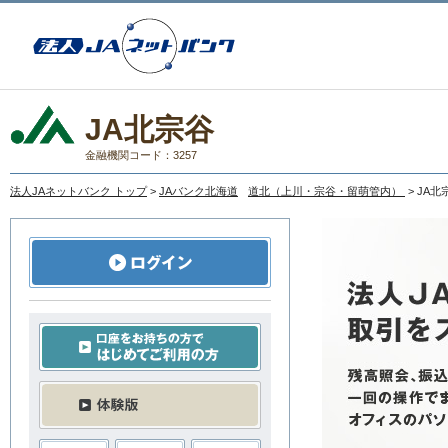
JA北宗谷
金融機関コード：3257
法人JAネットバンク トップ
>
JAバンク北海道
道北（上川・宗谷・留萌管内）
> JA