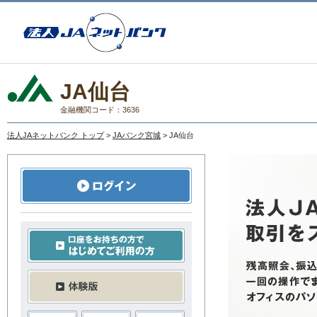
JA仙台
金融機関コード：3636
法人JAネットバンク トップ
>
JAバンク宮城
> JA仙台