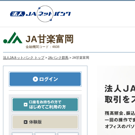
JA甘楽富岡
金融機関コード：4608
法人JAネットバンク トップ
>
JAバンク群馬
> JA甘楽富岡