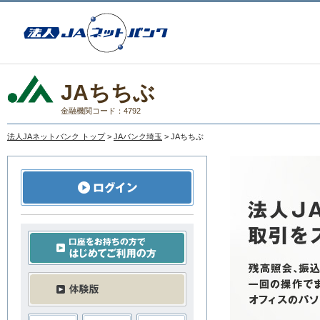
JAちちぶ
金融機関コード：4792
法人JAネットバンク トップ
>
JAバンク埼玉
> JAちちぶ