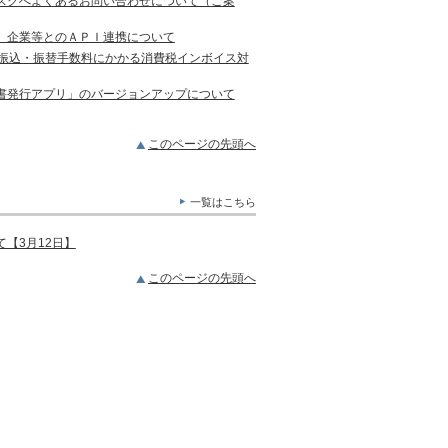
スクへよくあるお問い合わせについて（ご案
）企業等とのＡＰＩ連携について
の振込・振替手数料にかかる消費税インボイス対
書発行アプリ」のバージョンアップについて
このページの先頭へ
一覧はこちら
【3月12日】
このページの先頭へ