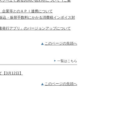
スクへよくあるお問い合わせについて（ご案
）企業等とのＡＰＩ連携について
の振込・振替手数料にかかる消費税インボイス対
書発行アプリ」のバージョンアップについて
このページの先頭へ
一覧はこちら
【3月12日】
このページの先頭へ