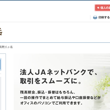
岳
JA長野八ヶ岳