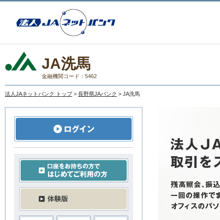
JA洗馬
金融機関コード：5462
法人JAネットバンク トップ
>
長野県JAバンク
> JA洗馬