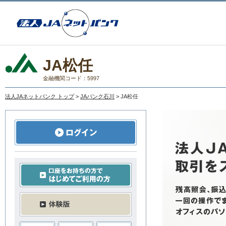
JA松任
金融機関コード：5997
法人JAネットバンク トップ
>
JAバンク石川
> JA松任