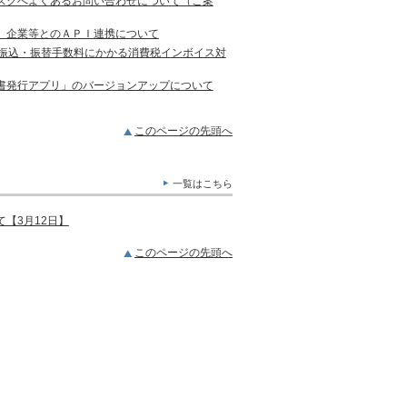
スクへよくあるお問い合わせについて（ご案
）企業等とのＡＰＩ連携について
の振込・振替手数料にかかる消費税インボイス対
書発行アプリ」のバージョンアップについて
このページの先頭へ
一覧はこちら
【3月12日】
このページの先頭へ