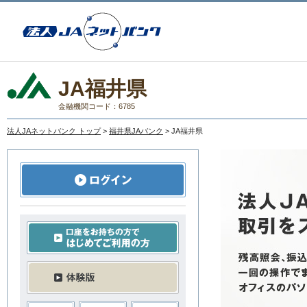
JA福井県
金融機関コード：6785
法人JAネットバンク トップ
>
福井県JAバンク
> JA福井県