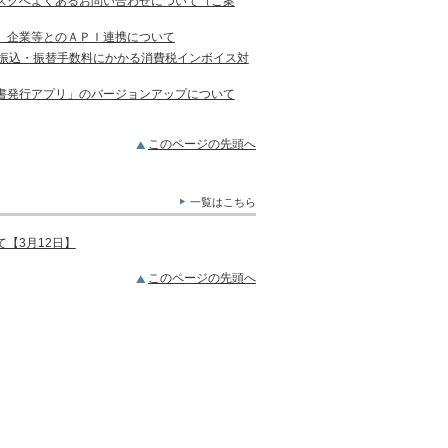
スクへよくあるお問い合わせについて（ご案
）企業等とのＡＰＩ連携について
の振込・振替手数料にかかる消費税インボイス対
書発行アプリ」のバージョンアップについて
このページの先頭へ
一覧はこちら
【3月12日】
このページの先頭へ