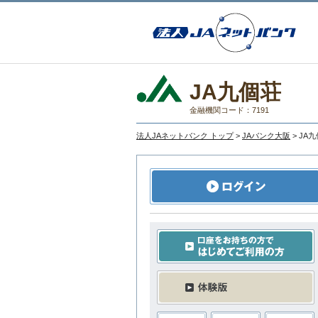
JA九個荘
金融機関コード：7191
法人JAネットバンク トップ
>
JAバンク大阪
> JA