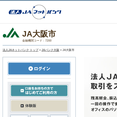
JA大阪市
金融機関コード：7200
法人JAネットバンク トップ
>
JAバンク大阪
> JA大阪市