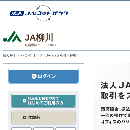
JA柳川
金融機関コード：8680
法人JAネットバンク トップ
>
JAバンク福岡
> JA柳川