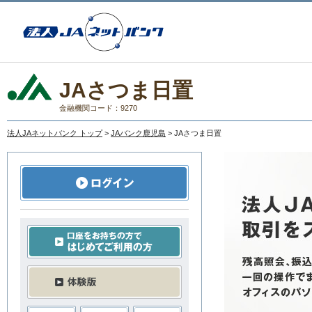
JAさつま日置
金融機関コード：9270
法人JAネットバンク トップ
>
JAバンク鹿児島
> JAさつま日置