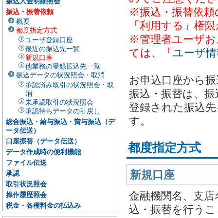
振込入金明細照会
※振込・振替依頼
振込・振替依頼
概要
「利用する」権限
都度指定方式
※管理者ユーザお
ユーザ登録口座
最近の振込先一覧
ては、「
ユーザ情
新規口座
他業務の登録振込先一覧
振込データの状況照会・取消
お申込口座から振
承認済み取引の状況照会・取
振込・振替は、振
消
未承認取引の状況照会
登録された振込先
承認待ちデータの引戻し
す。
総合振込・給与振込・賞与振込（デ
ータ伝送）
口座振替（データ伝送）
都度指定方式
データ作成時の便利機能
ファイル伝送
新規口座
承認
取引状況照会
金融機関名、支店
操作履歴照会
税金・各種料金の払込み
込・振替を行うこ