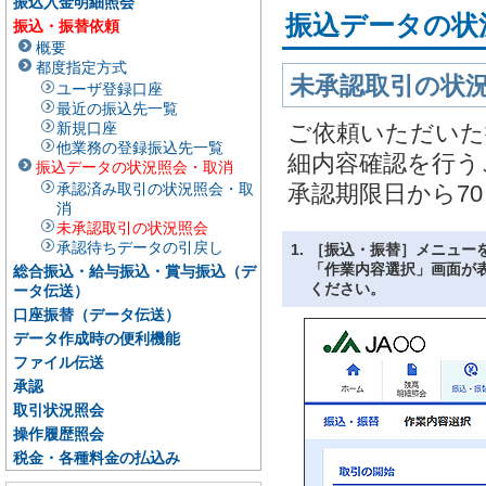
振込入金明細照会
振込データの状
振込・振替依頼
概要
都度指定方式
未承認取引の状
ユーザ登録口座
最近の振込先一覧
新規口座
ご依頼いただいた
他業務の登録振込先一覧
細内容確認を行う
振込データの状況照会・取消
承認済み取引の状況照会・取
承認期限日から7
消
未承認取引の状況照会
承認待ちデータの引戻し
1.
［振込・振替］メニュー
「作業内容選択」画面が
総合振込・給与振込・賞与振込（デ
ください。
ータ伝送）
口座振替（データ伝送）
データ作成時の便利機能
ファイル伝送
承認
取引状況照会
操作履歴照会
税金・各種料金の払込み