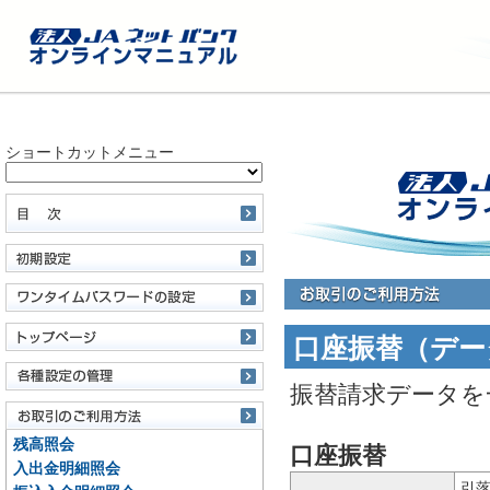
ショートカットメニュー
口座振替（デー
振替請求データを
残高照会
口座振替
入出金明細照会
引落