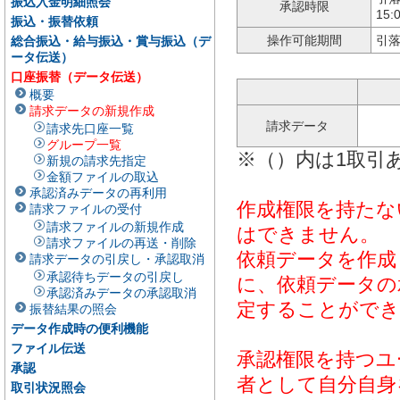
振込入金明細照会
承認時限
15
振込・振替依頼
操作可能期間
引落
総合振込・給与振込・賞与振込（デ
ータ伝送）
口座振替（データ伝送）
概要
請求データの新規作成
請求データ
請求先口座一覧
グループ一覧
※（）内は1取引
新規の請求先指定
金額ファイルの取込
承認済みデータの再利用
作成権限を持たな
請求ファイルの受付
請求ファイルの新規作成
はできません。
請求ファイルの再送・削除
依頼データを作成
請求データの引戻し・承認取消
承認待ちデータの引戻し
に、依頼データの
承認済みデータの承認取消
定することができ
振替結果の照会
データ作成時の便利機能
ファイル伝送
承認権限を持つユ
承認
者として自分自身
取引状況照会