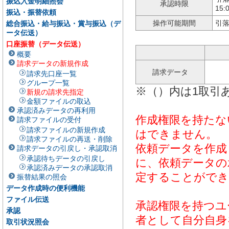
振込入金明細照会
承認時限
15
振込・振替依頼
操作可能期間
引落
総合振込・給与振込・賞与振込（デ
ータ伝送）
口座振替（データ伝送）
概要
請求データの新規作成
請求データ
請求先口座一覧
グループ一覧
※（）内は1取引
新規の請求先指定
金額ファイルの取込
承認済みデータの再利用
作成権限を持たな
請求ファイルの受付
請求ファイルの新規作成
はできません。
請求ファイルの再送・削除
依頼データを作成
請求データの引戻し・承認取消
承認待ちデータの引戻し
に、依頼データの
承認済みデータの承認取消
定することができ
振替結果の照会
データ作成時の便利機能
ファイル伝送
承認権限を持つユ
承認
者として自分自身
取引状況照会