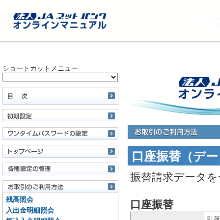
ショートカットメニュー
口座振替（デー
振替請求データを
残高照会
口座振替
入出金明細照会
引落