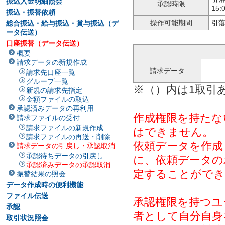
振込入金明細照会
承認時限
15
振込・振替依頼
操作可能期間
引落
総合振込・給与振込・賞与振込（デ
ータ伝送）
口座振替（データ伝送）
概要
請求データの新規作成
請求データ
請求先口座一覧
グループ一覧
※（）内は1取引
新規の請求先指定
金額ファイルの取込
承認済みデータの再利用
作成権限を持たな
請求ファイルの受付
請求ファイルの新規作成
はできません。
請求ファイルの再送・削除
依頼データを作成
請求データの引戻し・承認取消
承認待ちデータの引戻し
に、依頼データの
承認済みデータの承認取消
定することができ
振替結果の照会
データ作成時の便利機能
ファイル伝送
承認権限を持つユ
承認
者として自分自身
取引状況照会