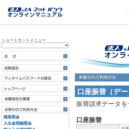
ショートカットメニュー
口座振替（デー
振替請求データを
残高照会
口座振替
入出金明細照会
引落