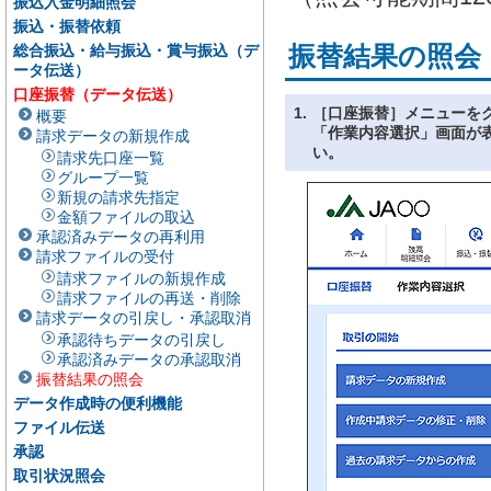
振込入金明細照会
振込・振替依頼
振替結果の照会
総合振込・給与振込・賞与振込（デ
ータ伝送）
口座振替（データ伝送）
1.
［口座振替］メニューを
概要
「作業内容選択」画面が
請求データの新規作成
い。
請求先口座一覧
グループ一覧
新規の請求先指定
金額ファイルの取込
承認済みデータの再利用
請求ファイルの受付
請求ファイルの新規作成
請求ファイルの再送・削除
請求データの引戻し・承認取消
承認待ちデータの引戻し
承認済みデータの承認取消
振替結果の照会
データ作成時の便利機能
ファイル伝送
承認
取引状況照会