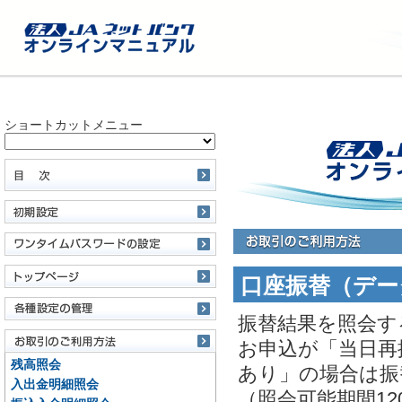
ショートカットメニュー
口座振替（デー
振替結果を照会す
お申込が「当日再
残高照会
あり」の場合は振
入出金明細照会
（照会可能期間12