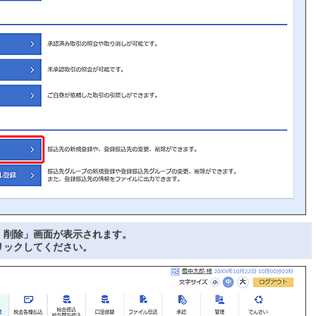
・削除」画面が表示されます。
リックしてください。