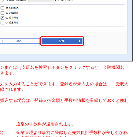
ンまたは［支店名を検索］ボタンをクリックすると、金融機関名、
きます。
列を入力することができます。登録名が未入力の場合は、「受取人
録されます。
振込する場合は、登録支払金額と手数料情報を登録しておくと便利
：
通常の手数料が適用されます。
額）
：
企業管理より事前に登録した先方負担手数料が差し引かれ