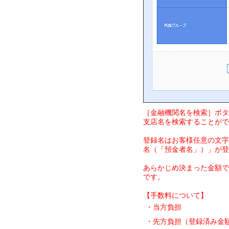
［金融機関名を検索］ボタ
支店名を検索することがで
登録名はお客様任意の文字
名（「預金者名」）」が登
あらかじめ決まった金額で
です。
【手数料について】
・当方負担
・先方負担（登録済み金