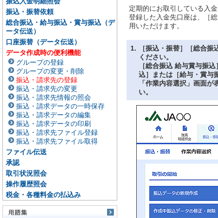
振込入金明細照会
定期的にお取引している入金
振込・振替依頼
登録した入金先口座は、［総
総合振込・給与振込・賞与振込（デ
用いただけます。
ータ伝送）
口座振替（データ伝送）
1.
［振込・振替］［総合振
データ作成時の便利機能
ください。
グループの登録
［総合振込 給与賞与振
グループの変更・削除
込］または［給与・賞与
振込・請求先の登録
「作業内容選択」画面が
振込・請求先の変更
い。
振込・請求先情報の照会
振込・請求データの一時保存
振込・請求データの編集
振込・請求データの印刷
振込・請求先ファイル登録
振込・請求先ファイル取得
ファイル伝送
承認
取引状況照会
操作履歴照会
税金・各種料金の払込み