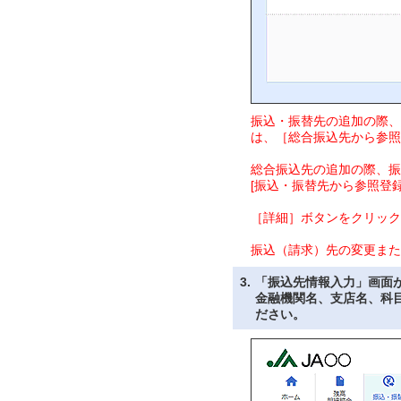
振込・振替先の追加の際、
は、［総合振込先から参照
総合振込先の追加の際、振
[振込・振替先から参照登
［詳細］ボタンをクリック
振込（請求）先の変更また
3.
「振込先情報入力」画面
金融機関名、支店名、科
ださい。