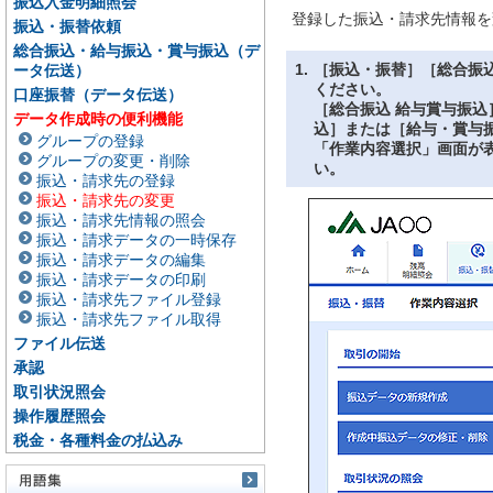
振込入金明細照会
登録した振込・請求先情報を
振込・振替依頼
総合振込・給与振込・賞与振込（デ
1.
［振込・振替］［総合振
ータ伝送）
ください。
口座振替（データ伝送）
［総合振込 給与賞与振
データ作成時の便利機能
込］または［給与・賞与
グループの登録
「作業内容選択」画面が
グループの変更・削除
い。
振込・請求先の登録
振込・請求先の変更
振込・請求先情報の照会
振込・請求データの一時保存
振込・請求データの編集
振込・請求データの印刷
振込・請求先ファイル登録
振込・請求先ファイル取得
ファイル伝送
承認
取引状況照会
操作履歴照会
税金・各種料金の払込み