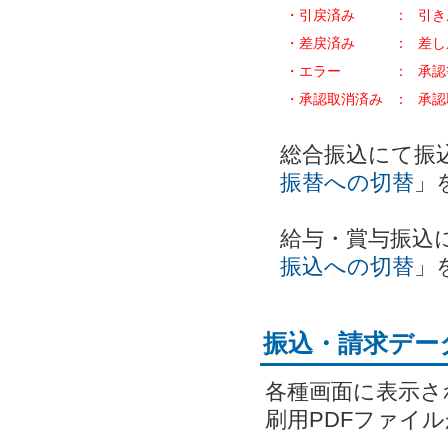
・引戻済み
：
引き
・差戻済み
：
差し
・エラー
：
承認
・承認取消済み
：
承認
総合振込にて振
振替への切替
」
給与・賞与振込
振込への切替
」
振込・請求デー
各種画面に表示さ
刷用PDFファイ