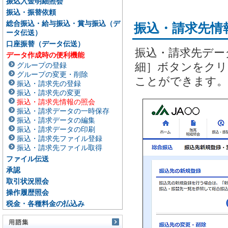
振込入金明細照会
振込・振替依頼
総合振込・給与振込・賞与振込（デ
振込・請求先情
ータ伝送）
口座振替（データ伝送）
振込・請求先デー
データ作成時の便利機能
細］ボタンをクリ
グループの登録
グループの変更・削除
ことができます。
振込・請求先の登録
振込・請求先の変更
振込・請求先情報の照会
振込・請求データの一時保存
振込・請求データの編集
振込・請求データの印刷
振込・請求先ファイル登録
振込・請求先ファイル取得
ファイル伝送
承認
取引状況照会
操作履歴照会
税金・各種料金の払込み