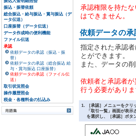
振込入金明細照会
承認権限を持たな
振込・振替依頼
総合振込・給与振込・賞与振込（デ
はできません。
ータ伝送）
口座振替（データ伝送）
依頼データの承
データ作成時の便利機能
ファイル伝送
指定された承認者
承認
依頼データの承認（振込・振
とができます。
替）
また、データの削
依頼データの承認（総合振込 給
与・賞与振込 口座振替）
依頼データの承認（ファイル伝
送）
依頼者と承認者が
取引状況照会
行う必要がありま
操作履歴照会
税金・各種料金の払込み
1.
［承認］メニューをクリ
「取引一覧」画面が表示
を選択し、［承認］ボタ