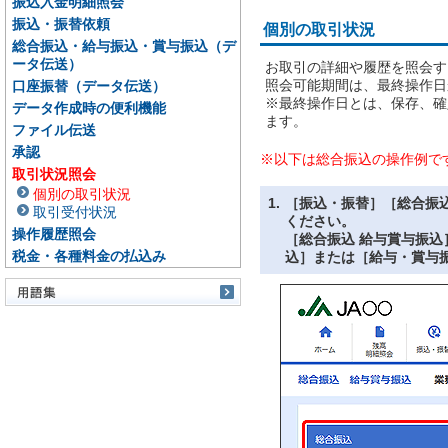
振込入金明細照会
振込・振替依頼
個別の取引状況
総合振込・給与振込・賞与振込（デ
ータ伝送）
お取引の詳細や履歴を照会す
照会可能期間は、最終操作日
口座振替（データ伝送）
※最終操作日とは、保存、確
データ作成時の便利機能
ます。
ファイル伝送
承認
※以下は総合振込の操作例で
取引状況照会
個別の取引状況
1.
［振込・振替］［総合振
取引受付状況
ください。
操作履歴照会
［総合振込 給与賞与振
税金・各種料金の払込み
込］または［給与・賞与