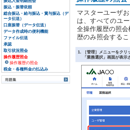
振込入金明細照会
振込・振替依頼
マスターユーザお
総合振込・給与振込・賞与振込（デ
ータ伝送）
は、すべてのユー
口座振替（データ伝送）
全操作履歴の照会
データ作成時の便利機能
歴のみ照会するこ
ファイル伝送
承認
取引状況照会
1.
［管理］メニューをクリ
操作履歴照会
「業務選択」画面が表示
操作履歴の照会
税金・各種料金の払込み