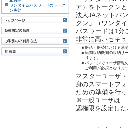
止解除
ワンタイムパスワードのトーク
ア）をトークンと
ン失効
法人JAネットバ
クン」（ワンタイ
パスワードは1分
非常に高いセキュ
■
振込・振替における承
■
民間収納機関の収納サ
ります。
■
パソコンでユーザ情報
ご利用が必須となりま
マスターユーザ・
身のスマートフォ
ための準備を行っ
※一般ユーザは、
認権限を設定した