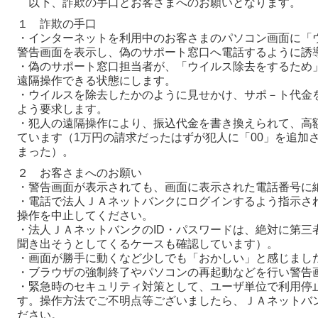
以下、詐欺の手口とお客さまへのお願いとなります。
１ 詐欺の手口
・インターネットを利用中のお客さまのパソコン画面に「
警告画面を表示し、偽のサポート窓口へ電話するように誘
・偽のサポート窓口担当者が、「ウイルス除去をするため
遠隔操作できる状態にします。
・ウイルスを除去したかのように見せかけ、サポ－ト代金
よう要求します。
・犯人の遠隔操作により、振込代金を書き換えられて、高
ています（1万円の請求だったはずが犯人に「00」を追加さ
まった）。
２ お客さまへのお願い
・警告画面が表示されても、画面に表示された電話番号に
・電話で法人ＪＡネットバンクにログインするよう指示さ
操作を中止してください。
・法人ＪＡネットバンクのID・パスワードは、絶対に第三
聞き出そうとしてくるケースも確認しています）。
・画面が勝手に動くなど少しでも「おかしい」と感じまし
・ブラウザの強制終了やパソコンの再起動などを行い警告
・緊急時のセキュリティ対策として、ユーザ単位で利用停
す。操作方法でご不明点等ございましたら、ＪＡネットバ
ださい。