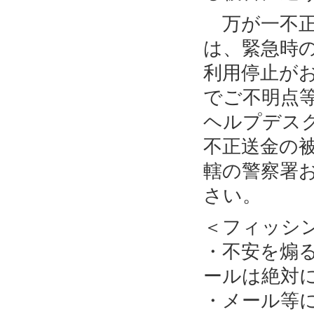
万が一不正
は、緊急時
利用停止が
でご不明点
ヘルプデス
不正送金の
轄の警察署
さい。
＜フィッシ
・不安を煽
ールは絶対
・メール等