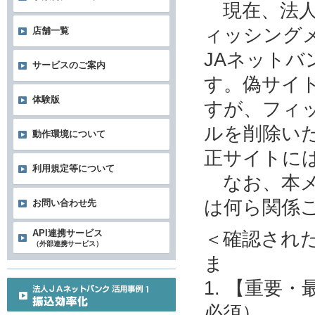
現在、法人
ィッシング
店舗一覧
JAネット
サービスのご案内
す。偽サイ
体験版
すが、フィ
ルを削除い
動作環境について
正サイトに
利用規定等について
なお、本メ
は何ら関係
お問い合わせ先
＜確認され
API連携サービス
（外部連携サービス）
ま
1. 【重要
必須）