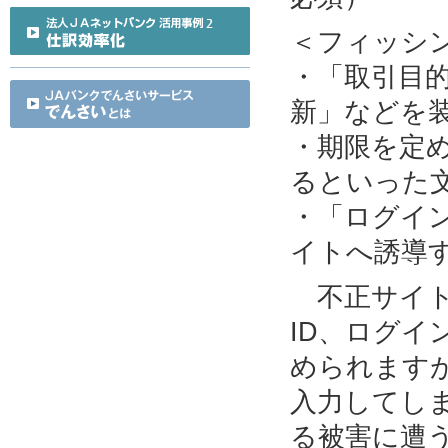
＜フィッシ
・「取引目
新」などを
・期限を定
るといった
・「ログイ
イトへ誘導
不正サイト
ID、ログ
められます
入力してし
る被害に遭