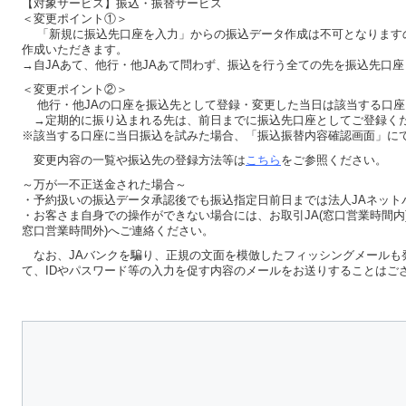
【対象サービス】振込・振替サービス
＜変更ポイント①＞
「新規に振込先口座を入力」からの振込データ作成は不可となります
作成いただきます。
→自JAあて、他行・他JAあて問わず、振込を行う全ての先を振込先口
＜変更ポイント②＞
他行・他JAの口座を振込先として登録・変更した当日は該当する口座
→定期的に振り込まれる先は、前日までに振込先口座としてご登録く
※該当する口座に当日振込を試みた場合、「振込振替内容確認画面」に
変更内容の一覧や振込先の登録方法等は
こちら
をご参照ください。
～万が一不正送金された場合～
・予約扱いの振込データ承認後でも振込指定日前日までは法人JAネット
・お客さま自身での操作ができない場合には、お取引JA(窓口営業時間内
窓口営業時間外)へご連絡ください。
なお、JAバンクを騙り、正規の文面を模倣したフィッシングメールも
て、IDやパスワード等の入力を促す内容のメールをお送りすることはご