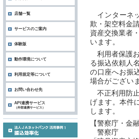
インターネッ
店舗一覧
欺・架空料金
サービスのご案内
資産交換業者
います。
体験版
利用者保護お
動作環境について
る振込依頼人
の口座へお振
利用規定等について
場合がござい
お問い合わせ先
不正利用防止
げます。本件
API連携サービス
（外部連携サービス）
します。
【警察庁・金
警察庁